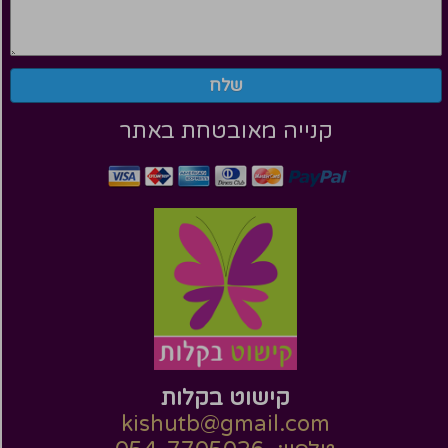
שלח
קנייה מאובטחת באתר
קישוט בקלות
kishutb@gmail.com