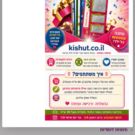
קישוטים לפי כיתות
עזרים ללמידה ביתית
עד 2 ש"ח
פלקט ניווט
ערכות תוכן
תנ"ך
מתמטיקה
שפה
אנגלית
עזרי למידה לתלמידי שילוב
סימניות לימודיות