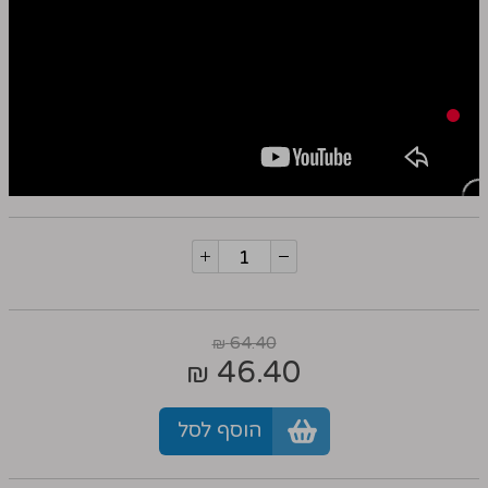
64.40
₪
46.40
₪
הוסף לסל