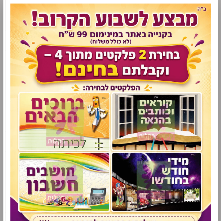
פלקט ניווט
ערכות תוכן
תנ"ך
מתמטיקה
שפה
אנגלית
עזרי למידה לתלמידי שילוב
סימניות לימודיות
מניפות לימודיות
משחקי למידה