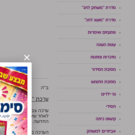
סדרת "משחק לחג"
סדרת "מושג לחג"
פתגמים ואימרות
עונות השנה
מזכרות ומתנות
מסיבת הסידור
מסיבת החומש
ב"ה
גני ילדים
ערכת "פורשים כנפיים
חסידי
ערכה צבעונית לפעילות תח
לאחר שיח קצר בכיתה על 
קישוט כיתה
החדשה.
אביזרים למשחק
הערכה כוללת: