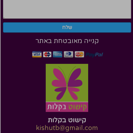
שלח
קנייה מאובטחת באתר
קישוט בקלות
kishutb@gmail.com