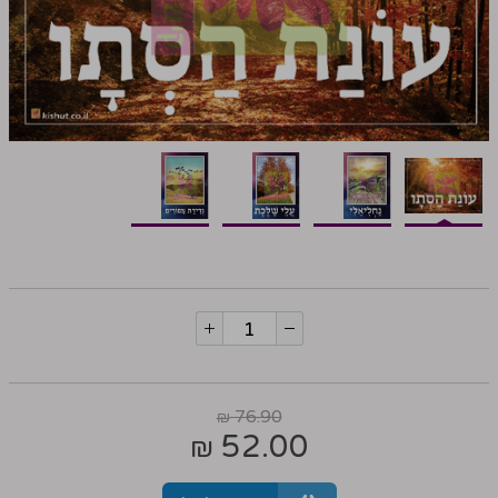
76.90
₪
52.00
₪