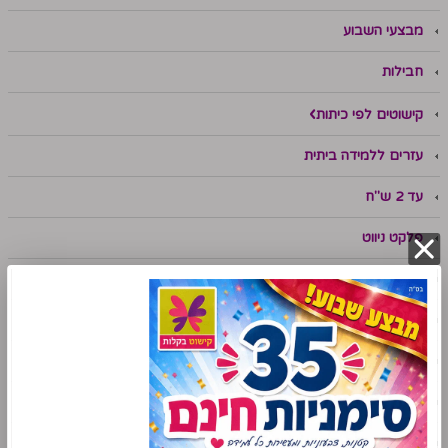
מבצעי השבוע
חבילות
קישוטים לפי כיתות
עזרים ללמידה ביתית
עד 2 ש"ח
פלקט ניווט
ערכות תוכן
תנ"ך
מתמטיקה
שפה
אנגלית