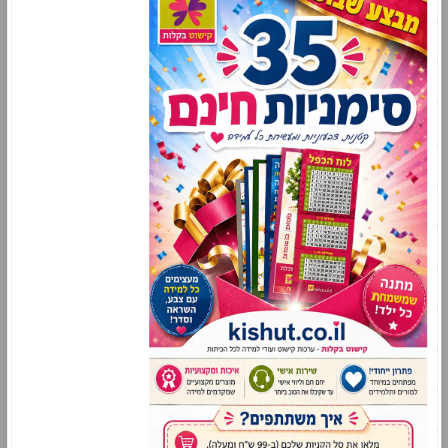
עד 2 ש"ח
פלקט ניווט
ערכות תוכן
תנ"ך
מתמטיקה
שפה
אנגלית
עזרי למידה לתלמידי שילוב
סימניות לימודיות
מניפות לימודיות
משחקי למידה