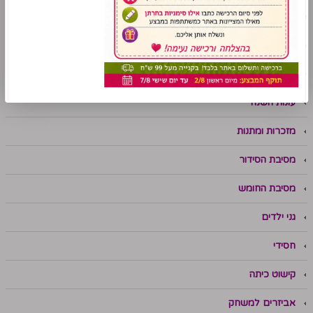
סדרת "משחק לחג"
סדרת "מושג לחג"
פתגמים ואימרות
עונות השנה
מזכרות ומתנות
מסיבת הסידור
מסיבת החומש
גני ילדים
חסידי
קישוט כיתה
אביזרים למשחק