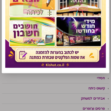
סדרת "מושג לחג"
פתגמים ואימרות
עונות השנה
מזכרות ומתנות
מסיבת הסידור
מסיבת החומש
גני ילדים
חסידי
קישוט כיתה
אביזרים למשחק
פרסים וצ'ופרים