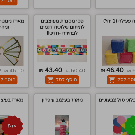
הוסף ל
עילה (1 יחי')
פסי מסגרת מעוצבים
מארז מגנטי
לתיחום שלושה דגמים
ומחי
לבחירה -חדש!!
0
43.40
46.40
46.10
₪
60.40
₪
₪
₪
₪
סף לסל
הוסף לסל
הוסף ל
וני סול צבעוניים
מארז בעיצוב עיפרון
מארז בעיצו
!
אזל!