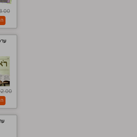
3.00
הו
ערכ
92.00
הו
ער