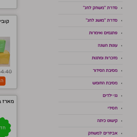
סדרת "משחק לחג"
סדרת "מושג לחג"
קוביה פ
פתגמים ואימרות
עונות השנה
מזכרות ומתנות
מסיבת הסידור
64.40
הו
מסיבת החומש
גני ילדים
מארז בל
חסידי
קישוט כיתה
חדש
אביזרים למשחק