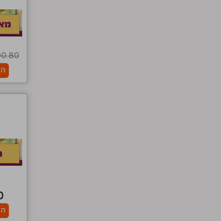
90.80
הו
0
הו