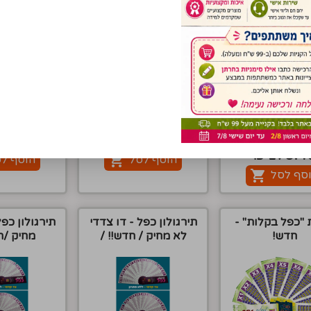
החודש החסידי - 12
גלויה דו צדדית -
גלויה- פיצ
חודשים
מאזכרים
0
0.70
5.30
₪
5.30
263.10
₪
₪
₪
179.4
₪
הוסף לסל
הוסף ל
סף לסל
 "כפל בקלות" -
תירגולון כפל - דו צדדי
תירגולון כפל
חדש!
לא מחיק / חדש!! /
מחיק /ח