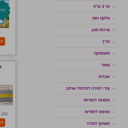
עד 2 ש"ח
חדש
פלקט ניווט
ערכות תוכן
0
הו
תנ"ך
מתמטיקה
שפה
ש
אנגלית
עזרי למידה לתלמידי שילוב
סימניות לימודיות
מניפות לימודיות
.20
הו
משחקי למידה