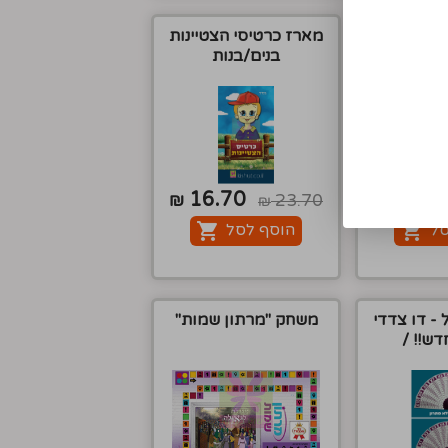
וח מילים
מארז כרטיסי הצטיינות
בנים/בנות
16.70
0.7
₪
23.70
₪
₪
סל
הוסף לסל
 - דו צדדי
משחק "מרתון שמות"
דש!! /