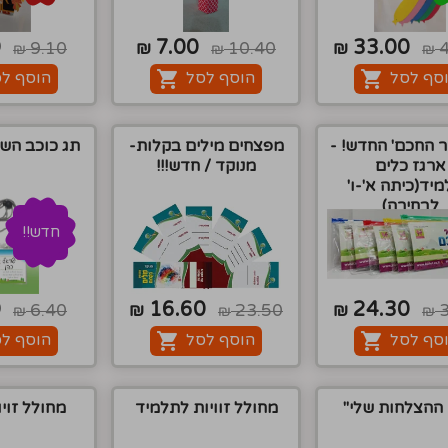
0
7.00
33.00
9.10
₪
10.40
₪
₪
₪
₪
סף לסל
הוסף לסל
הוסף ל
 החכם' החדש! -
מפצחים מילים בקלות-
תג כוכב השב
ארגז כלים
מנוקד / חדש!!!
יד(כיתה א'-ו'
לבחירה)
חדש!!
0
16.60
24.30
6.40
₪
23.50
₪
₪
₪
₪
סף לסל
הוסף לסל
הוסף ל
 ההצלחות שלי"
מחולל זוויות לתלמיד
מחולל זוי