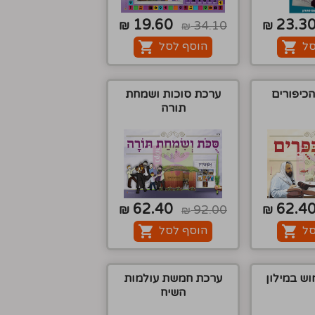
19.60
23.3
₪
34.10
₪
₪
סל
הוסף לסל
הכיפורים
ערכת סוכות ושמחת
תורה
62.40
62.4
₪
92.00
₪
₪
סל
הוסף לסל
ש במילון
ערכת חמשת עולמות
השיח