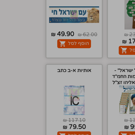
49.90
₪
62.00
2
₪
₪
1
₪
הוסף לסל
סל
ישראל'' -
אותיות א-ב כתב
ות החמ''ד
ליהו זצ''ל
117.10
1
₪
₪
79.50
9
₪
₪