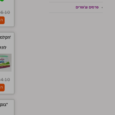
פרסים וצ'ופרים
46.10
הו
'הקלמר
לתלמ
34.10
הו
"בנק