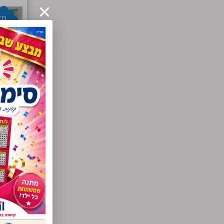
חז
למלא
21.00
הו
לו
חדש!
74.40
הו