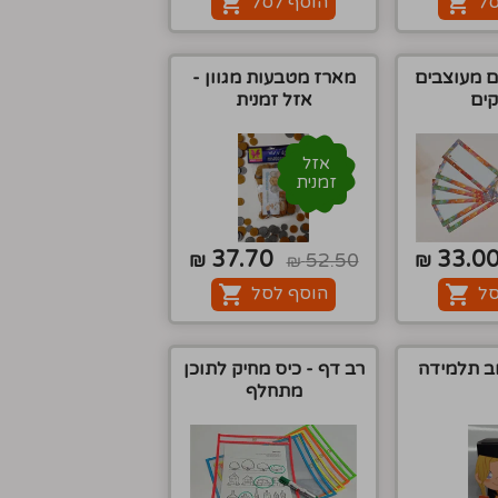
סל
הוסף לסל
ם מעוצבים
מארז מטבעות מגוון -
קים
אזל זמנית
אזל
זמנית
37.70
33.0
₪
52.50
₪
₪
סל
הוסף לסל
ב תלמידה
רב דף - כיס מחיק לתוכן
מתחלף