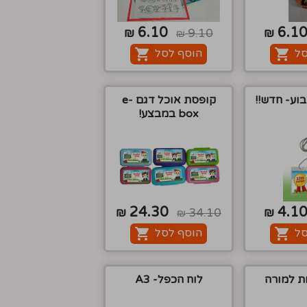
6.10
6.1
₪
9.10
₪
₪
סל
הוסף לסל
וע- חדש!!
קופסת אוכל דגם e-
box במבצע!
24.30
4.1
₪
34.10
₪
₪
סל
הוסף לסל
ות למורה
לוח הכפל- A3