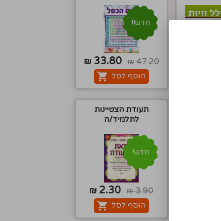
חדש!!
33.80
38.7
₪
47.20
₪
₪
סל
הוסף לסל
ש"י
תעודת הצטיינות
לתלמיד/ה
חדש!
2.30
13.7
₪
3.90
₪
₪
סל
הוסף לסל