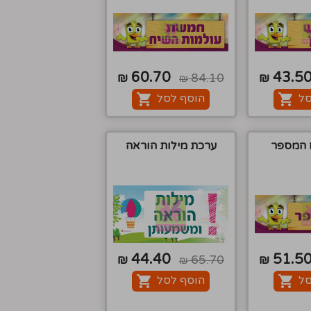
60.70
43.5
₪
84.10
₪
₪
סל
הוסף לסל
 המספר
ערכת מילות הוראה
44.40
51.5
₪
65.70
₪
₪
סל
הוסף לסל