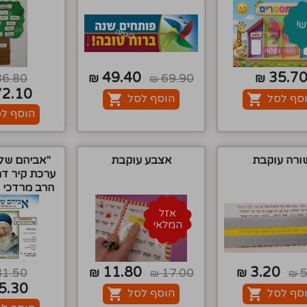
!
49.40
35.7
36.80
₪
69.90
₪
₪
72.10
סף לסל
הוסף לסל
הוסף ל
ורה עוקבת
אצבע עוקבת
''אביהם של 
ערכת קיר דמ
הרב מרדכי א
אזל
המלאי
11.80
3.20
31.50
₪
17.00
₪
5
₪
₪
5.30
סף לסל
הוסף לסל