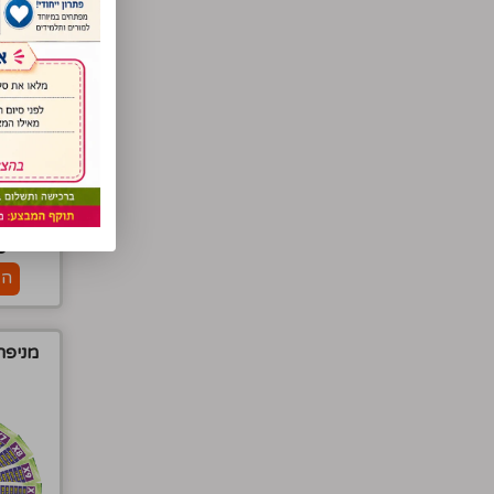
0
הו
מניפת