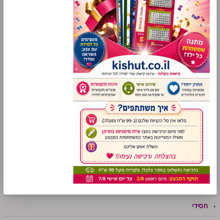
מניפות לימודיות
משחקי למידה
סדרת "משחק לחג"
סדרת "מושג לחג"
פתגמים ואימרות
עונות השנה
מזכרות ומתנות
מסיבת הסידור
מסיבת החומש
גני ילדים
חסידי