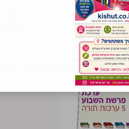
אחריות
חמשת חומשי התורה
 של תכני כל חמשת החומשים.
שור:
ut.co.il/%D7%A2%D7%A8%D7%9B%D7%AA-%D7%AA%D7%9