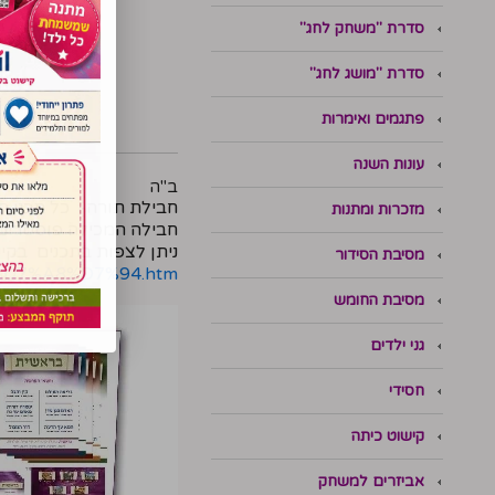
סדרת "משחק לחג"
סדרת "מושג לחג"
פתגמים ואימרות
עונות השנה
ב''ה
חבילת תורה- כל תכני 
מזכרות ומתנות
חבילה המכילה פוסטרים
ניתן לצפות בתכנים בקי
מסיבת הסידור
5%D7%A8%D7%94.htm
מסיבת החומש
גני ילדים
חסידי
קישוט כיתה
אביזרים למשחק