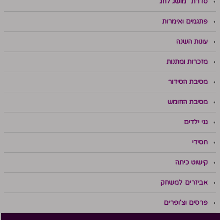
סדרת "מושג לחג"
פתגמים ואימרות
עונות השנה
מזכרות ומתנות
מסיבת הסידור
מסיבת החומש
גני ילדים
חסידי
קישוט כיתה
אביזרים למשחק
פרסים וצ'ופרים